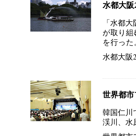
水都大阪2
「水都大
が取り組
を行った
水都大阪20
世界都市
韓国仁川
渓川、水