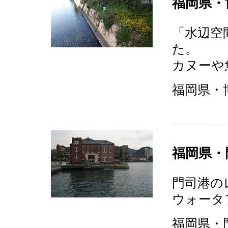
福岡県・
「水辺空
た。
カヌーや
福岡県・博
福岡県・
門司港の
ウォータ
福岡県・門