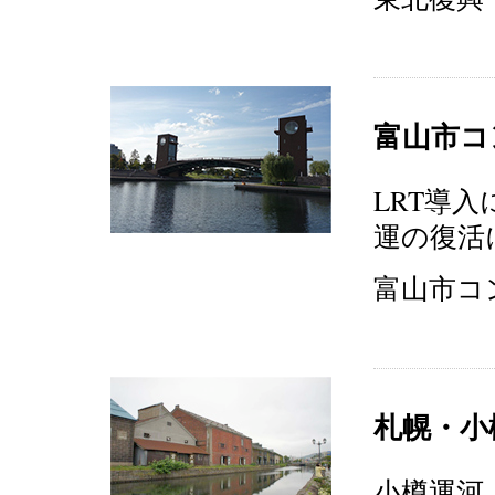
富山市コ
LRT導
運の復活
富山市コン
札幌・小
小樽運河