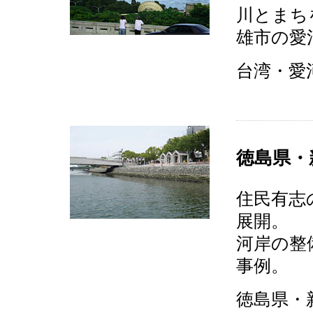
川とまち
雄市の愛
台湾・愛河
徳島県・
住民有志
展開。
河岸の整
事例。
徳島県・新